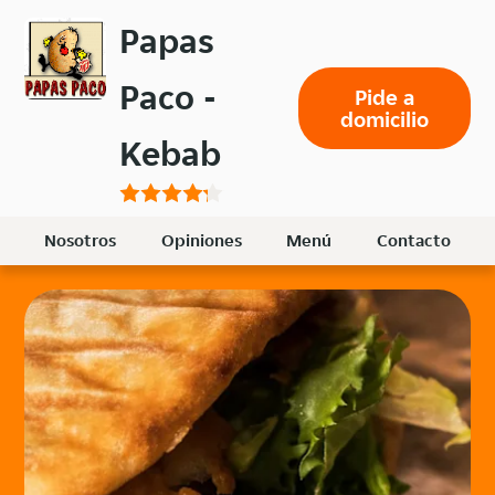
Volver
Papas
al
menú
Paco -
Pide a
principal
domicilio
Kebab
Nosotros
Opiniones
Menú
Contacto